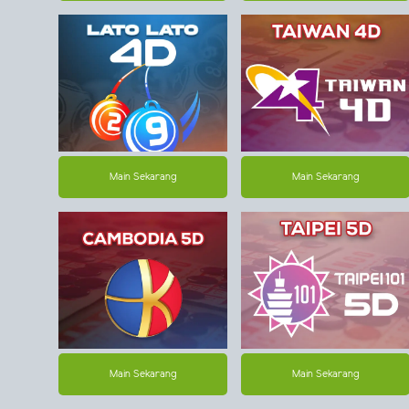
Main Sekarang
Main Sekarang
Main Sekarang
Main Sekarang