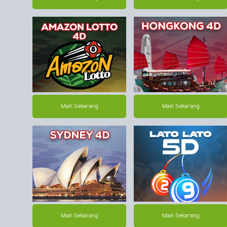
Main Sekarang
Main Sekarang
Main Sekarang
Main Sekarang