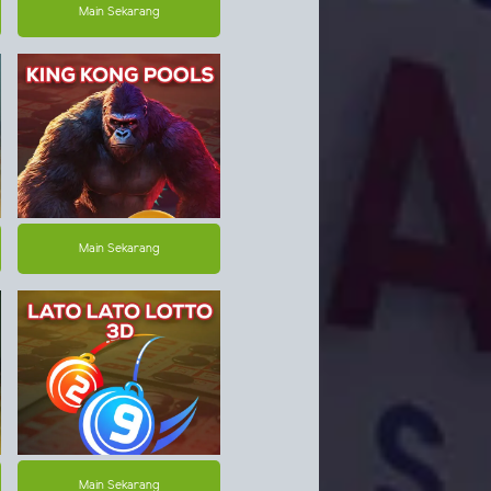
Main Sekarang
Main Sekarang
Main Sekarang