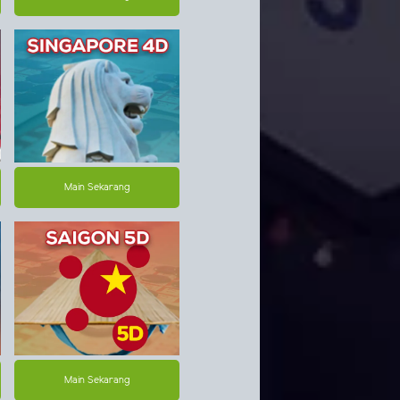
Main Sekarang
Main Sekarang