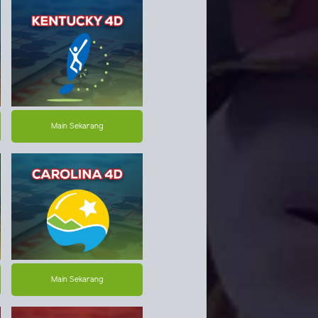
Main Sekarang
Main Sekarang