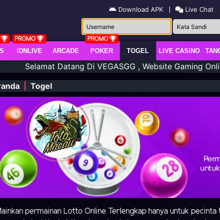
Download APK
Live Chat
O
PROMO
PROMO
S
IDNLIVE
ARCADE
POKER
TOGEL
LIVE CASINO
TAN
GASGG , Website Gaming Online Terpercaya Dengan Lisensi T
randa
Togel
ainkan permainan Lotto Online Terlengkap hanya untuk pecinta